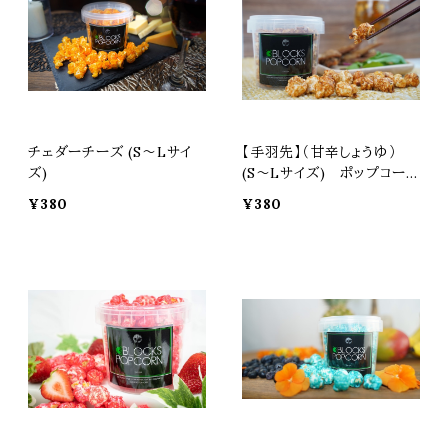
チェダーチーズ (S〜Lサイ
【手羽先】（甘辛しょうゆ）
ズ)
(S〜Lサイズ) ポップコーン
エアポップ マッシュルーム
¥380
¥380
スナック お菓子 カラフル プ
レゼント 土産 ギフト 焼菓子
スイーツ 景品 おつまみ 3B
LOCKS スリーブロックス