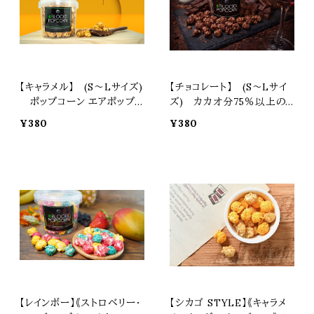
【キャラメル】 (S〜Lサイズ)
【チョコレート】 (S〜Lサイ
ポップコーン エアポップ マ
ズ) カカオ分75％以上の高
ッシュルーム スナック お菓
級チョコ使用 ポップコーン
¥380
¥380
子 カラフル プレゼント 土産
エアポップ マッシュルーム
ギフト 焼菓子 スイーツ 景品
スナック お菓子 カラフル プ
おつまみ 3BLOCKS スリー
レゼント 土産 ギフト 焼菓子
ブロックス
スイーツ 景品 おつまみ 3B
LOCKS スリーブロックス
【レインボー】《ストロベリー・
【シカゴ STYLE】《キャラメ