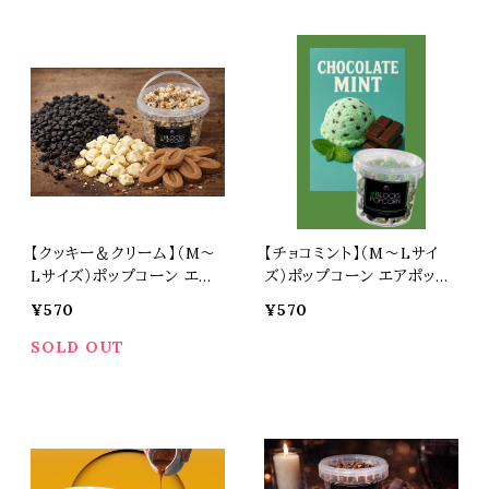
フル プレゼント 土産 ギフト
ゼント 土産 ギフト 焼菓子
焼菓子 スイーツ 景品 おつ
スイーツ 景品 おつまみ 3B
まみ 3BLOCKS スリーブロ
LOCKS バレンタイン
ックス
【クッキー＆クリーム】（M～
【チョコミント】（M～Lサイ
Lサイズ）ポップコーン エア
ズ）ポップコーン エアポップ
ポップ マッシュルーム スナ
マッシュルーム スナック お
¥570
¥570
ック お菓子 カラフル プレゼ
菓子 カラフル プレゼント 土
ント 土産 ギフト 焼菓子 ス
産 ギフト 焼菓子 スイーツ
SOLD OUT
イーツ 景品 おつまみ 3BLO
景品 おつまみ 3BLOCKS
CKS スリーブロックス
スリーブロックス ちょこみ
ん党